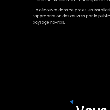
ville en un musée d’art contemporain à c
On découvre dans ce projet les installa
l’appropriation des œuvres par le public
paysage havrais.